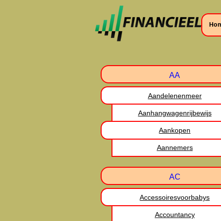
Ho
AA
Aandelenenmeer
Aanhangwagenrijbewijs
Aankopen
Aannemers
AC
Accessoiresvoorbabys
Accountancy