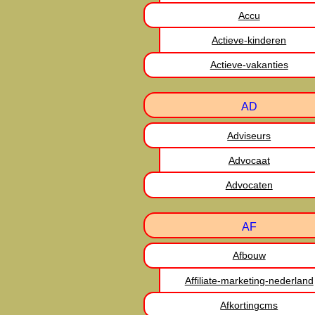
Accu
Actieve-kinderen
Actieve-vakanties
AD
Adviseurs
Advocaat
Advocaten
AF
Afbouw
Affiliate-marketing-nederland
Afkortingcms