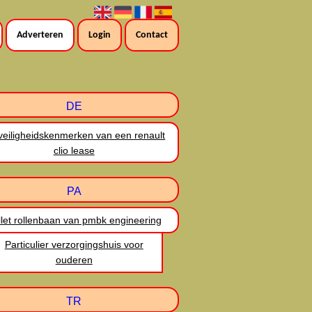
Adverteren
Login
Contact
DE
veiligheidskenmerken van een renault
clio lease
PA
llet rollenbaan van pmbk engineering
Particulier verzorgingshuis voor
ouderen
TR