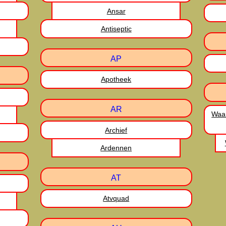
Ansar
Antiseptic
AP
Apotheek
AR
Waar
Archief
Ardennen
AT
Atvquad