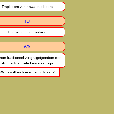
Traplopers van hawa traplopers
TU
Tuincentrum in friesland
WA
om fractioneel vliegtuigeigendom een
slimme financiële keuze kan zijn
Wat is volt en hoe is het ontstaan?