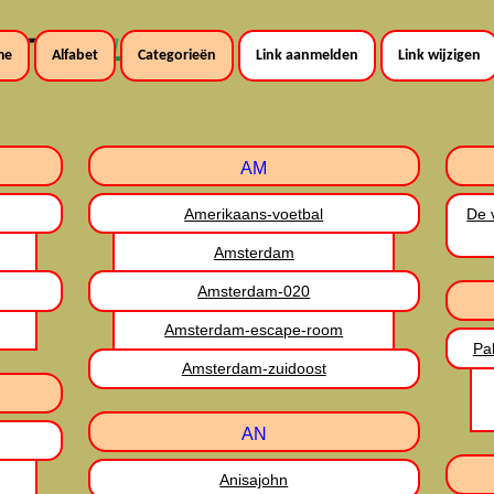
me
Alfabet
Categorieën
Link aanmelden
Link wijzigen
AM
Amerikaans-voetbal
De 
Amsterdam
Amsterdam-020
Amsterdam-escape-room
Pa
Amsterdam-zuidoost
AN
Anisajohn