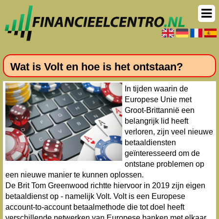
Wat is Volt en hoe is het ontstaan?
In tijden waarin de
Europese Unie met
Groot-Brittannië een
belangrijk lid heeft
verloren, zijn veel nieuwe
betaaldiensten
geïnteresseerd om de
ontstane problemen op
een nieuwe manier te kunnen oplossen.
De Brit Tom Greenwood richtte hiervoor in 2019 zijn eigen
betaaldienst op - namelijk Volt. Volt is een Europese
account-to-account betaalmethode die tot doel heeft
verschillende netwerken van Europese banken met elkaar