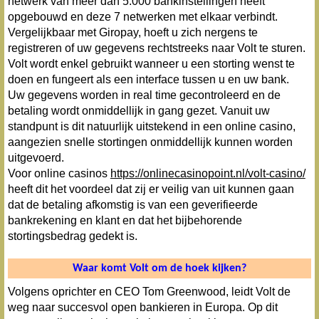
netwerk van meer dan 5.000 bankinstellingen heeft
opgebouwd en deze 7 netwerken met elkaar verbindt.
Vergelijkbaar met Giropay, hoeft u zich nergens te
registreren of uw gegevens rechtstreeks naar Volt te sturen.
Volt wordt enkel gebruikt wanneer u een storting wenst te
doen en fungeert als een interface tussen u en uw bank.
Uw gegevens worden in real time gecontroleerd en de
betaling wordt onmiddellijk in gang gezet. Vanuit uw
standpunt is dit natuurlijk uitstekend in een online casino,
aangezien snelle stortingen onmiddellijk kunnen worden
uitgevoerd.
Voor online casinos
https://onlinecasinopoint.nl/volt-casino/
heeft dit het voordeel dat zij er veilig van uit kunnen gaan
dat de betaling afkomstig is van een geverifieerde
bankrekening en klant en dat het bijbehorende
stortingsbedrag gedekt is.
Waar komt Volt om de hoek kijken?
Volgens oprichter en CEO Tom Greenwood, leidt Volt de
weg naar succesvol open bankieren in Europa. Op dit