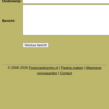
Onderwerp:
Bericht:
© 2006-2026
Financieelcentro.nl
|
Pagina maken
|
Algemene
voorwaarden
|
Contact